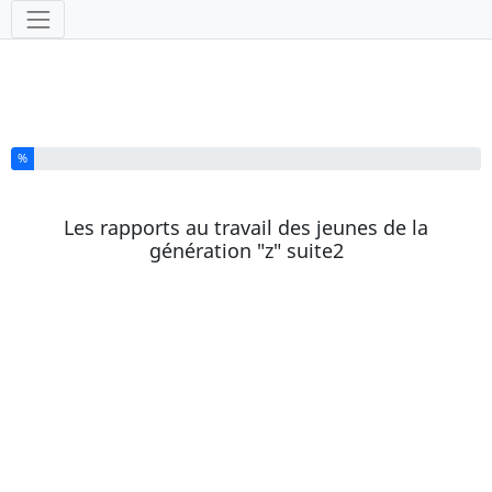
Outils
Vous avez complété % de ce questionnaire.
%
Les rapports au travail des jeunes de la
génération "z" suite2