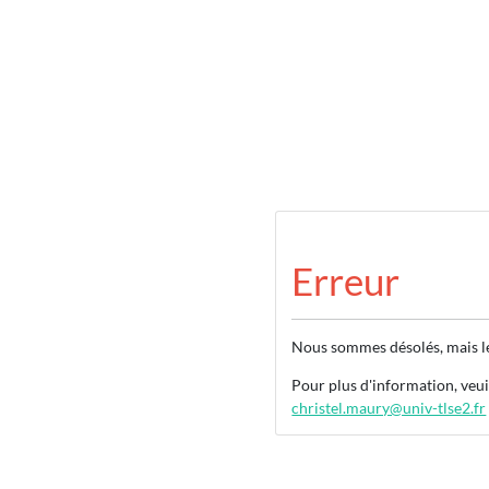
Erreur
Nous sommes désolés, mais le 
Pour plus d'information, veui
christel.maury@univ-tlse2.fr