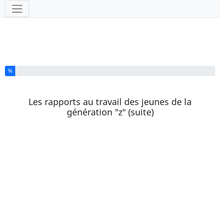
Outils
Vous avez complété % de ce questionnaire.
%
Les rapports au travail des jeunes de la
génération "z" (suite)